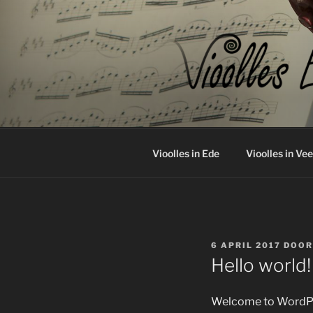
Ga
naar
de
inhoud
VIOOLLES
info@vioollesede.nl
Vioolles in Ede
Vioolles in Ve
GEPLAATST
6 APRIL 2017
DOO
OP
Hello world!
Welcome to WordPress