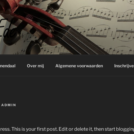
 EDE
enendaal
Over mij
Algemene voorwaarden
Inschrijve
R
ADMIN
. This is your first post. Edit or delete it, then start bloggin