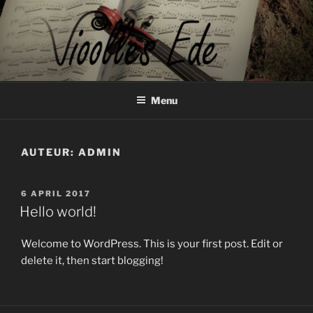
Ga
naar
de
inhoud
VIOOLLES EDE
info@vioollesede.nl
Menu
AUTEUR:
ADMIN
GEPLAATST
6 APRIL 2017
OP
Hello world!
Welcome to WordPress. This is your first post. Edit or
delete it, then start blogging!