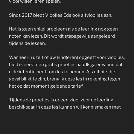
viool willen leren spelen.
Sinds 2017 biedt Vioolles Ede ook altvioolles aan.
Het is geen enkel probleem als de leerling nog geen
noten kan lezen. Dit wordt stapsgewijs aangeleerd
tijdens de lessen.
Wanneer u uzelf of uw kind(eren) opgeeft voor vioolles,
bied ik eerst een gratis proefles aan. Ik ga er vanuit dat
u de intentie heeft om les te nemen. Als dit niet het
geval blijkt te zijn, breng ik deze les in rekening tegen
het op dat moment geldende tarief.
Tijdens de proefles is er een viool voor de leerling
beschikbaar. In deze les kunnen wij kennismaken met
elkaar (en/of met uw kind). Ook is het belangrijk dat er
een wederzijdse klik is. Vervolgens spreken wij een en
ander door, zoals de aanschaf of huur van een viool, het